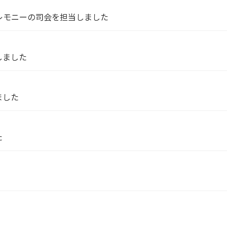
レモニーの司会を担当しました
しました
ました
た