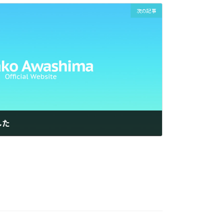
次の記事
した