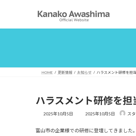
コ
ナ
ン
ビ
テ
ゲ
ン
ー
ツ
シ
へ
ョ
ス
ン
キ
に
ッ
移
プ
動
HOME
更新情報
お知らせ
ハラスメント研修を担
ハラスメント研修を担
最
2025年10月5日
2025年10月5日
スタ
終
更
富山市の企業様での研修に登壇してきました
新