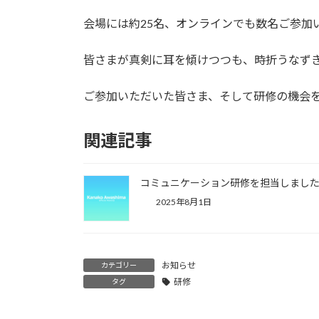
日
時
会場には約25名、オンラインでも数名ご参
:
皆さまが真剣に耳を傾けつつも、時折うなず
ご参加いただいた皆さま、そして研修の機会
関連記事
コミュニケーション研修を担当しまし
2025年8月1日
お知らせ
カテゴリー
研修
タグ