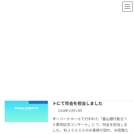
コ
ナ
ン
ビ
テ
ゲ
ン
ー
ツ
シ
へ
ョ
更新情報
ス
ン
キ
に
ッ
移
プ
動
HOME
更新情報
富山
富山
富山銀行様の創立７０周年記念コンサー
お知らせ
トにて司会を担当しました
2024年11月13日
オーバードホールで行われた「富山銀行創立７
０周年記念コンサート」にて、司会を担当しま
した。 約２０００人のお客様が訪れ、氷見第九