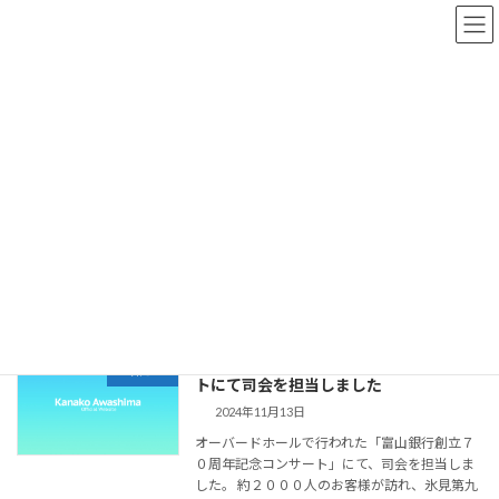
コ
ナ
ン
ビ
テ
ゲ
ン
ー
ツ
シ
へ
ョ
更新情報
ス
ン
キ
に
ッ
移
プ
動
HOME
更新情報
澤武紀行
澤武紀行
富山銀行様の創立７０周年記念コンサー
お知らせ
トにて司会を担当しました
2024年11月13日
オーバードホールで行われた「富山銀行創立７
０周年記念コンサート」にて、司会を担当しま
した。 約２０００人のお客様が訪れ、氷見第九